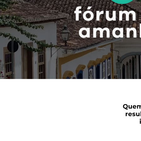
Quem 
resu