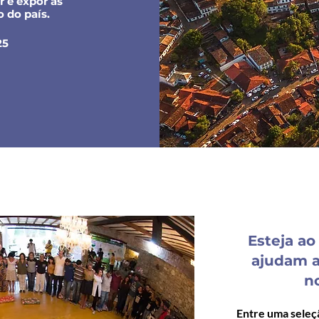
 e expor as
 do país.
25
Esteja ao
ajudam a
n
Entre uma seleç