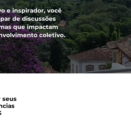
 e inspirador, você
ipar de discussões
temas que impactam
volvimento coletivo.
r seus
ncias
G